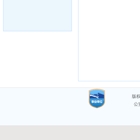
版权
公安