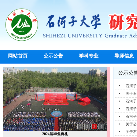
网站首页
公示公告
学科专业
导师信息
公示公
石河子
关于石
石河子
石河子
石河子
关于公
1
2
3
4
关于石
2024届毕业典礼